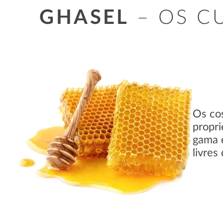
GHASEL
– OS CU
Os cos
propri
gama e
livres