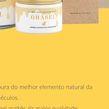
pura do melhor elemento natural da
séculos.
el maltês da maior qualidade.