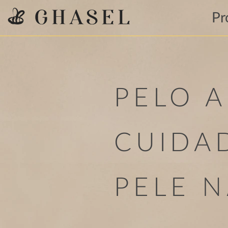
Pr
PELO 
CUIDA
PELE 