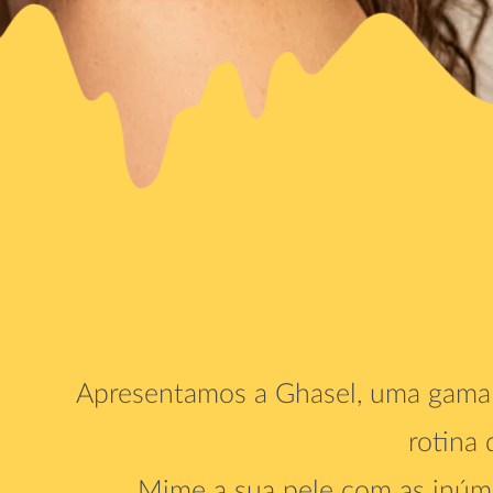
Apresentamos a Ghasel, uma gama d
rotina 
Mime a sua pele com as inúme