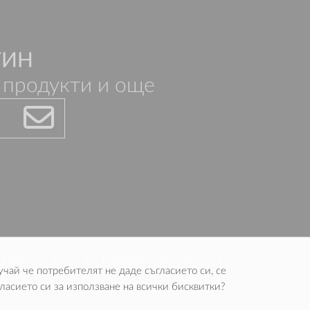
ТИН
 продукти и още
лност
Сътрудничество
учай че потребителят не даде съгласието си, се
ласието си за използване на всички бисквитки?