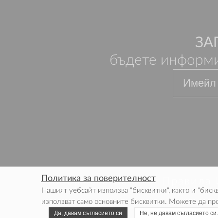
ЗА
бъдете информи
Политика за поверителност
Свържете Се С
Правила 
Нашият уебсайт използва "бисквитки", както и "биск
използват само основните бисквитки. Можете да про
Да, давам съгласието си
Не, не давам съгласието си.