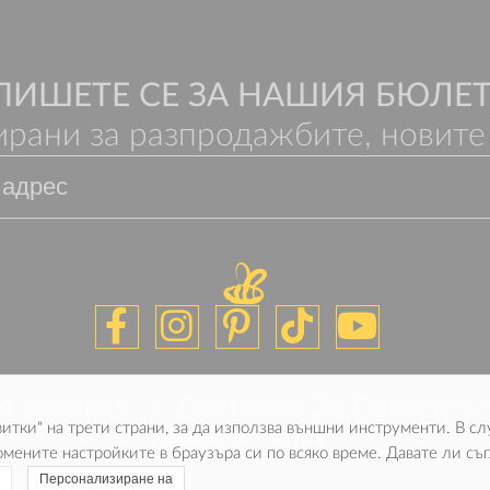
ПИШЕТЕ СЕ ЗА НАШИЯ БЮЛЕ
рани за разпродажбите, новите
И Условия
Политика За Поверите
витки" на трети страни, за да използва външни инструменти. В сл
Cookie Policy
мените настройките в браузъра си по всяко време. Давате ли съг
Персонализиране на