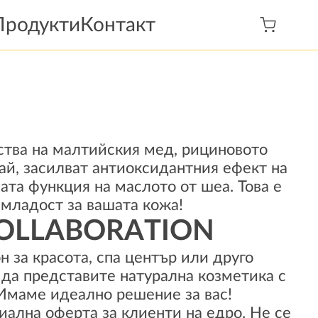
Продукти
Контакт
тва на малтийския мед, рициновото
ай, засилват антиоксидантния ефект на
ата функция на маслото от шеа. Това е
 младост за вашата кожа!
COLLABORATION
н за красота, спа център или друго
 да представите натурална козметика с
 Имаме идеално решение за вас!
ална оферта за клиенти на едро. Не се