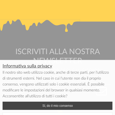
ISCRIVITI ALLA NOSTRA
NEWSLETTER
Informativa sulla privacy
rimani aggiornato su sconti,
Il nostro sito web utilizza cookie, anche di terze parti, per l‘utilizzo
nuovi prodotti e altro
di strumenti esterni. Nel caso in cui l‘utente non dia il proprio
consenso, vengono utilizzati solo i cookie essenziali. È possibile
modificare le impostazioni del browser in qualsiasi momento.
Acconsentite all‘utilizzo di tutti i cookie?
Sì, do il mio consenso