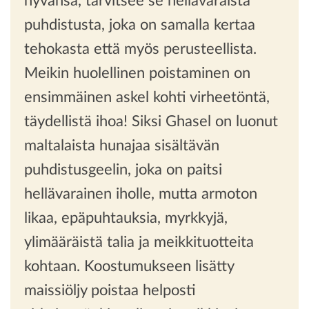
hyvänsä, tarvitsee se hellävaraista
puhdistusta, joka on samalla kertaa
tehokasta että myös perusteellista.
Meikin huolellinen poistaminen on
ensimmäinen askel kohti virheetöntä,
täydellistä ihoa! Siksi Ghasel on luonut
maltalaista hunajaa sisältävän
puhdistusgeelin, joka on paitsi
hellävarainen iholle, mutta armoton
likaa, epäpuhtauksia, myrkkyjä,
ylimääräistä talia ja meikkituotteita
kohtaan. Koostumukseen lisätty
maissiöljy poistaa helposti