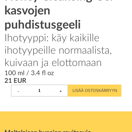
Prev
Next
kasvojen
puhdistusgeeli
Ihotyyppi: käy kaikille
ihotyypeille normaalista,
kuivaan ja elottomaan
100 ml / 3.4 fl oz
21 EUR
LISÄÄ OSTOSKÄRRYYN