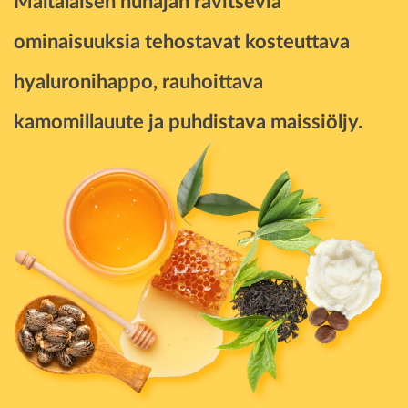
Maltalaisen hunajan ravitsevia
ominaisuuksia tehostavat kosteuttava
hyaluronihappo, rauhoittava
kamomillauute ja puhdistava maissiöljy.