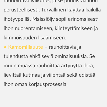
rauhoittava vaikutus, ja se puhdistaa ihon
perusteellisesti. Turvallinen käyttää kaikilla
ihotyypeillä. Maissiöljy sopii erinomaisesti
ihon nuorentamiseen, kiinteyttämiseen ja
kimmoisuuden lisäämiseen.
Kamomillauute
– rauhoittavia ja
tulehdusta ehkäiseviä ominaisuuksia. Se
muun muassa rauhoittaa ärtynyttä ihoa,
lievittää kutinaa ja viilentää sekä edistää
ihon omaa korjausprosessia.