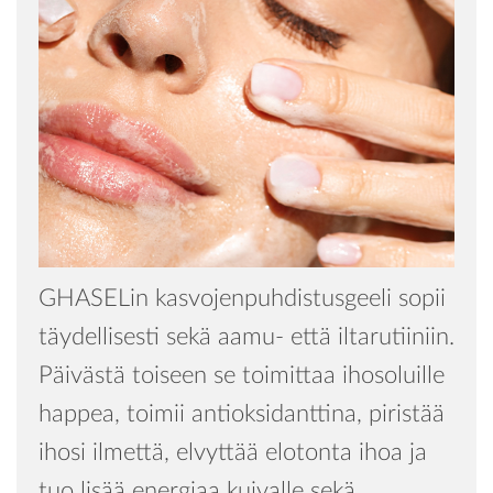
GHASELin kasvojenpuhdistusgeeli sopii
täydellisesti sekä aamu- että iltarutiiniin.
Päivästä toiseen se toimittaa ihosoluille
happea, toimii antioksidanttina, piristää
ihosi ilmettä, elvyttää elotonta ihoa ja
tuo lisää energiaa kuivalle sekä