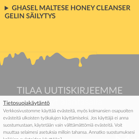
GHASEL MALTESE HONEY CLEANSER
GELIN SÄILYTYS
TILAA UUTISKIRJEEMME
pysyt ajantasalla
Tietosuojakäytäntö
Verkkosivustomme käyttää evästeitä, myös kolmansien osapuolten
alennusmyynneistä, uusista
evästeitä ulkoisten työkalujen käyttämiseksi. Jos käyttäjä ei anna
tuotteista ja paljosta muusta
suostumustaan, käytetään vain välttämättömiä evästeitä. Voit
muuttaa selaimesi asetuksia milloin tahansa. Annatko suostumuksesi